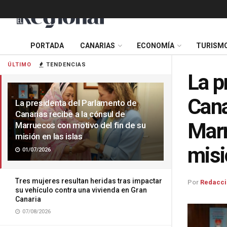
PORTADA
CANARIAS
ECONOMÍA
TURISM
ÚLTIMO
TENDENCIAS
La p
Cana
La presidenta del Parlamento de
Canarias recibe a la cónsul de
Marr
Marruecos con motivo del fin de su
misión en las islas
misi
01/07/2026
Tres mujeres resultan heridas tras impactar
Por
Redacci
su vehículo contra una vivienda en Gran
Canaria
07/08/2026