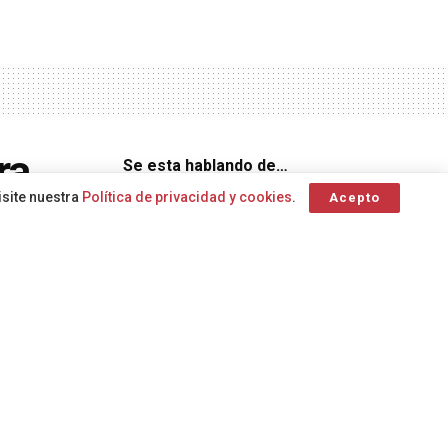
ra
Se esta hablando de…
isite nuestra
Política de privacidad y cookies
.
Acepto
evo
accidente de tráfico
Agricultura
Climatización
Centro
Centro
os de
Coordinador de Emergencias
Ciudadanía
Caída
Crecimiento
Coordinador de Emergencias y
Seguridad
calle Europa
Dependencia en Canarias
Alerta por riesgo
de incendios forestales
Consejería de Bienestar Social
diálogo compartido
Canarias
Bienestar Social
alerta
A
A
caídas en zonas rocosas
Complejo Hospitalario Universitario Insular
Agenda 2030
Consejería de Sanidad