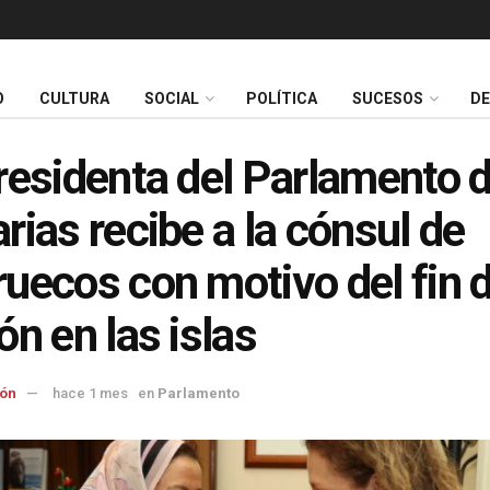
O
CULTURA
SOCIAL
POLÍTICA
SUCESOS
D
residenta del Parlamento 
rias recibe a la cónsul de
uecos con motivo del fin 
ón en las islas
ón
hace 1 mes
en
Parlamento