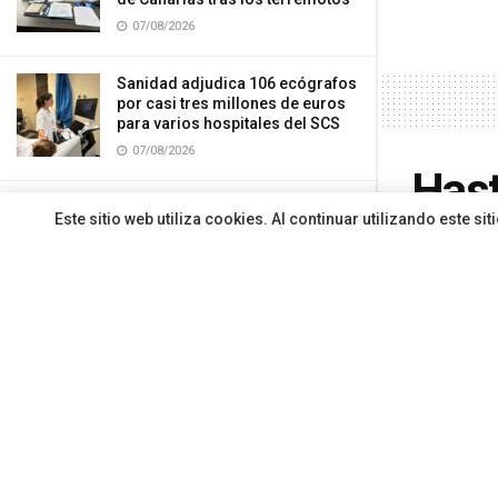
07/08/2026
Sanidad adjudica 106 ecógrafos
por casi tres millones de euros
para varios hospitales del SCS
07/08/2026
Hast
Hemodonación y Hemoterapia
Este sitio web utiliza cookies. Al continuar utilizando este 
empr
recuerda la importancia de
donar sangre durante el verano
07/08/2026
sist
El HUC informa de una avería
Las
eléctrica que afectó a la
actividad de los quirófanos
programados para ayer
Por
Redacci
07/08/2026
CARGAR MÁS