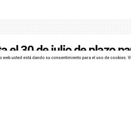
a el 30 de julio de plazo pa
sitio web usted está dando su consentimiento para el uso de cookies. V
esas interesadas en el nu
ema de vigilancia de Puert
 Palmas
ón
hace 1 mes
en
Economía