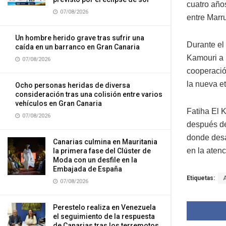
cuatro años
07/08/2026
entre Marr
Un hombre herido grave tras sufrir una
Durante el
caída en un barranco en Gran Canaria
Kamouri a 
07/08/2026
cooperació
la nueva e
Ocho personas heridas de diversa
consideración tras una colisión entre varios
vehículos en Gran Canaria
Fatiha El 
07/08/2026
después de
donde desar
Canarias culmina en Mauritania
en la atenc
la primera fase del Clúster de
Moda con un desfile en la
Embajada de España
Etiquetas:
07/08/2026
Perestelo realiza en Venezuela
el seguimiento de la respuesta
de Canarias tras los terremotos