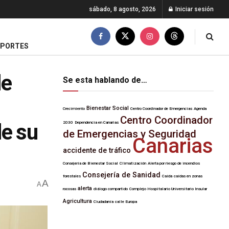
sábado, 8 agosto, 2026
Iniciar sesión
EPORTES
de
Se esta hablando de…
Bienestar Social
Crecimiento
Centro Coordinador de Emergencias
Agenda
Centro Coordinador
de su
2030
Dependencia en Canarias
de Emergencias y Seguridad
Canarias
accidente de tráfico
Consejería de Bienestar Social
Climatización
Alerta por riesgo de incendios
Consejería de Sanidad
forestales
Caída
caídas en zonas
A
A
alerta
rocosas
diálogo compartido
Complejo Hospitalario Universitario Insular
Agricultura
Ciudadanía
calle Europa