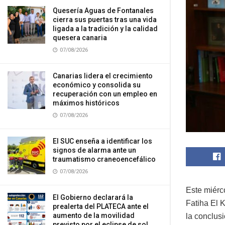
Quesería Aguas de Fontanales
cierra sus puertas tras una vida
ligada a la tradición y la calidad
quesera canaria
07/08/2026
Canarias lidera el crecimiento
económico y consolida su
recuperación con un empleo en
máximos históricos
07/08/2026
El SUC enseña a identificar los
signos de alarma ante un
traumatismo craneoencefálico
07/08/2026
Este miérco
El Gobierno declarará la
Fatiha El 
prealerta del PLATECA ante el
aumento de la movilidad
la conclusi
previsto por el eclipse de sol