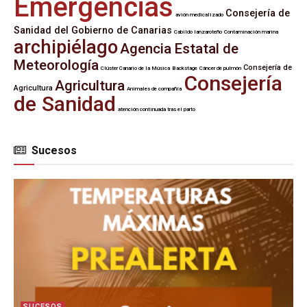
Emergencias
Consejería de
avión medicalizado
Sanidad del Gobierno de Canarias
Cabildo lanzaroteño
Contaminación marina
archipiélago
Agencia Estatal de
Meteorología
Consejería de
Clúster Canario de la Música
Backstage
Cáncer de pulmón
Consejería
Agricultura
Agricultura
Animales de compañía
de Sanidad
atención continuada tras el parto
Sucesos
SUCESOS