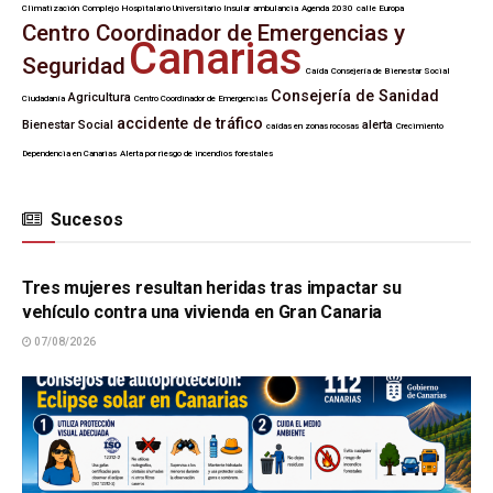
Climatización
Complejo Hospitalario Universitario Insular
ambulancia
Agenda 2030
calle Europa
Centro Coordinador de Emergencias y
Canarias
Seguridad
Caída
Consejería de Bienestar Social
Consejería de Sanidad
Agricultura
Ciudadanía
Centro Coordinador de Emergencias
accidente de tráfico
Bienestar Social
alerta
caídas en zonas rocosas
Crecimiento
Dependencia en Canarias
Alerta por riesgo de incendios forestales
Sucesos
SUCESOS
Tres mujeres resultan heridas tras impactar su
vehículo contra una vivienda en Gran Canaria
07/08/2026