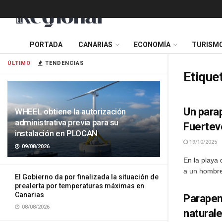
PORTADA
CANARIAS
ECONOMÍA
TURISM
ÚLTIMO
TENDENCIAS
Etique
Un parap
WHEEL obtiene la autorización
administrativa previa para su
Fuertev
instalación en PLOCAN
19/10/2025
09/08/2026
En la playa 
a un hombre 
El Gobierno da por finalizada la situación de
prealerta por temperaturas máximas en
Canarias
Parapent
08/08/2026
natural