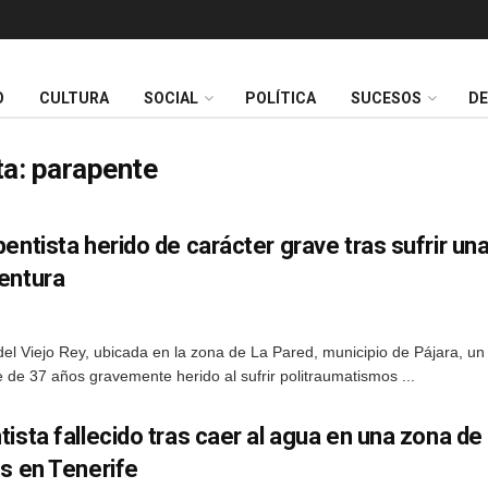
O
CULTURA
SOCIAL
POLÍTICA
SUCESOS
D
ta:
parapente
entista herido de carácter grave tras sufrir un
entura
del Viejo Rey, ubicada en la zona de La Pared, municipio de Pájara, un
de 37 años gravemente herido al sufrir politraumatismos ...
ista fallecido tras caer al agua en una zona de
es en Tenerife