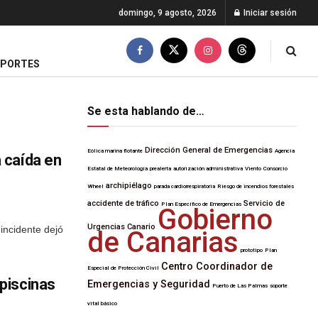
domingo, 9 agosto, 2026
Iniciar sesión
EPORTES
Se esta hablando de…
Dirección General de Emergencias
Eólica marina flotante
Agencia
a caída en
Estatal de Meteorología
prealerta
autorización administrativa
Viento
Consorcio
archipiélago
Wheel
parada cardiorrespiratoria
Riesgo de incendios forestales
accidente de tráfico
Servicio de
Plan Específico de Emergencias
Gobierno
Urgencias Canario
 incidente dejó
de Canarias
prototipo
Plan
Centro Coordinador de
Especial de Protección Civil
 piscinas
Emergencias y Seguridad
Puerto de Las Palmas
soporte
vital básico