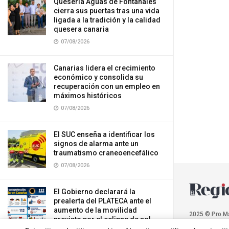
Quesería Aguas de Fontanales
cierra sus puertas tras una vida
ligada a la tradición y la calidad
quesera canaria
07/08/2026
Canarias lidera el crecimiento
económico y consolida su
recuperación con un empleo en
máximos históricos
07/08/2026
El SUC enseña a identificar los
signos de alarma ante un
traumatismo craneoencefálico
07/08/2026
El Gobierno declarará la
prealerta del PLATECA ante el
aumento de la movilidad
2025 © Pro.M
previsto por el eclipse de sol