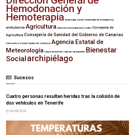
Dirección General de
Hemodonación y
Hemoterapia
Backstage
Centro Coordinador de Emergencias
Agricultura
ambulancia
Consejería de
atención continuada tras el parto
Consejería de Sanidad del Gobierno de Canarias
Agricultura
Agencia Estatal de
Convivencia
Clúster Canario de la Música
Bienestar
Meteorología
Cáncer de pulmón
Cabildo lanzaroteño
archipiélago
Social
Sucesos
SUCESOS
Cuatro personas resultan heridas tras la colisión de
dos vehículos en Tenerife
06/08/2026