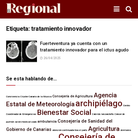
Etiqueta:
tratamiento innovador
Fuerteventura ya cuenta con un
tratamiento innovador para el ictus agudo
26/04/2025
Se esta hablando de…
Agencia
Consejería de Agricultura
Convivencia
Clúster Canario de la Música
archipiélago
Estatal de Meteorología
Centro
Bienestar Social
Coordinador de Emergencias
Cabildo lanzaroteño
Cáncer de
Consejería de Sanidad del
ambulancia
pulmón
avión medicalizado
Agricultura
Gobierno de Canarias
atención continuada tras el parto
Animales
Consejería de