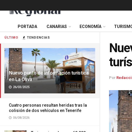
PORTADA
CANARIAS
ECONOMÍA
TURISM
ÚLTIMO
TENDENCIAS
Nuev
turí
Nuevo punto de información turística
Por
Redacci
en La Oliva
26/03/2025
Cuatro personas resultan heridas tras la
colisión de dos vehículos en Tenerife
06/08/2026