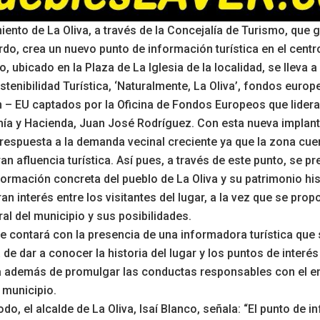
iento de La Oliva, a través de la Concejalía de Turismo, que 
rdo, crea un nuevo punto de información turística en el centro
, ubicado en la Plaza de La Iglesia de la localidad, se lleva a
stenibilidad Turística, ‘Naturalmente, La Oliva’, fondos euro
 – EU captados por la Oficina de Fondos Europeos que lidera
ía y Hacienda, Juan José Rodríguez. Con esta nueva implan
respuesta a la demanda vecinal creciente ya que la zona cuen
an afluencia turística. Así pues, a través de este punto, se p
formación concreta del pueblo de La Oliva y su patrimonio his
ran interés entre los visitantes del lugar, a la vez que se pro
ral del municipio y sus posibilidades.
se contará con la presencia de una informadora turística que 
de dar a conocer la historia del lugar y los puntos de interés
va además de promulgar las conductas responsables con el e
l municipio.
do, el alcalde de La Oliva, Isaí Blanco, señala: “El punto de 