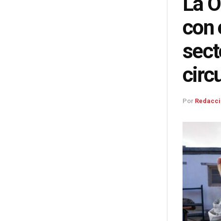
La O
con 
sect
circ
Por
Redacci