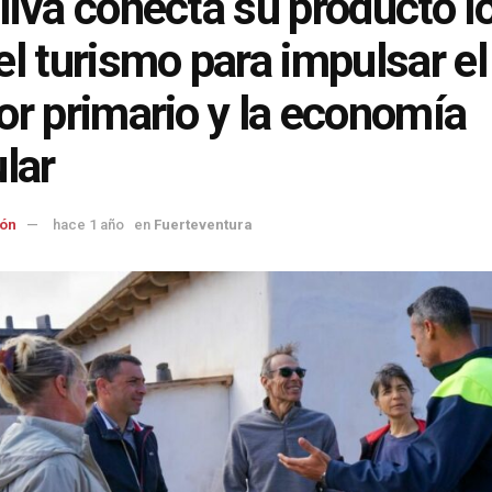
liva conecta su producto l
el turismo para impulsar el
or primario y la economía
ular
ón
hace 1 año
en
Fuerteventura