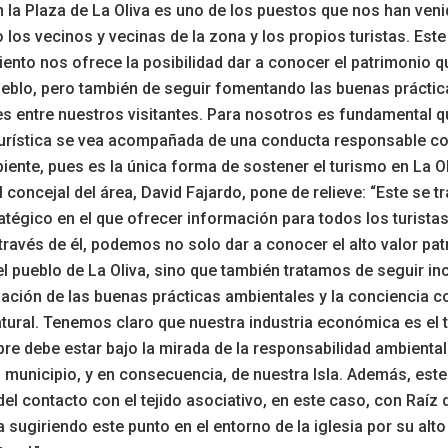
en la Plaza de La Oliva es uno de los puestos que nos han ven
o los vecinos y vecinas de la zona y los propios turistas. Est
nto nos ofrece la posibilidad dar a conocer el patrimonio q
eblo, pero también de seguir fomentando las buenas práctic
s entre nuestros visitantes. Para nosotros es fundamental q
turística se vea acompañada de una conducta responsable c
ente, pues es la única forma de sostener el turismo en La Ol
 concejal del área, David Fajardo, pone de relieve: “Este se tr
atégico en el que ofrecer información para todos los turistas
 través de él, podemos no solo dar a conocer el alto valor pa
l pueblo de La Oliva, sino que también tratamos de seguir in
ación de las buenas prácticas ambientales y la conciencia c
tural. Tenemos claro que nuestra industria económica es el 
re debe estar bajo la mirada de la responsabilidad ambiental
 municipio, y en consecuencia, de nuestra Isla. Además, este
del contacto con el tejido asociativo, en este caso, con Raíz 
a sugiriendo este punto en el entorno de la iglesia por su alto