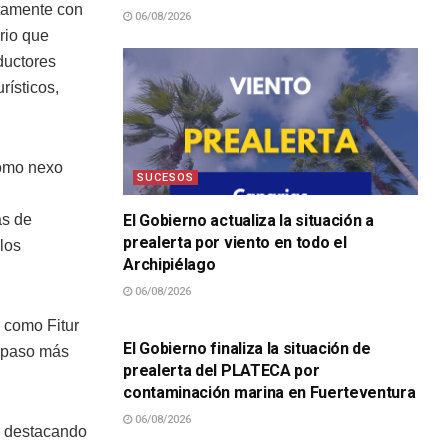
ctamente con
06/08/2026
ario que
ductores
rísticos,
como nexo
SUCESOS
n
ás de
El Gobierno actualiza la situación a
prealerta por viento en todo el
 los
Archipiélago
06/08/2026
SUCESOS
 como Fitur
El Gobierno finaliza la situación de
n paso más
prealerta del PLATECA por
contaminación marina en Fuerteventura
06/08/2026
a, destacando