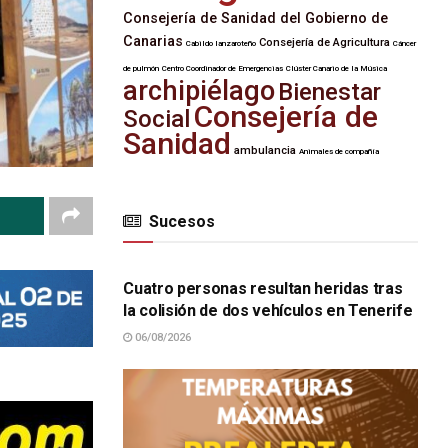
Consejería de Sanidad del Gobierno de
Canarias
Consejería de Agricultura
Cabildo lanzaroteño
Cáncer
de pulmón
Centro Coordinador de Emergencias
Clúster Canario de la Música
archipiélago
Bienestar
Consejería de
Social
Sanidad
ambulancia
Animales de compañía
Sucesos
SUCESOS
Cuatro personas resultan heridas tras
la colisión de dos vehículos en Tenerife
06/08/2026