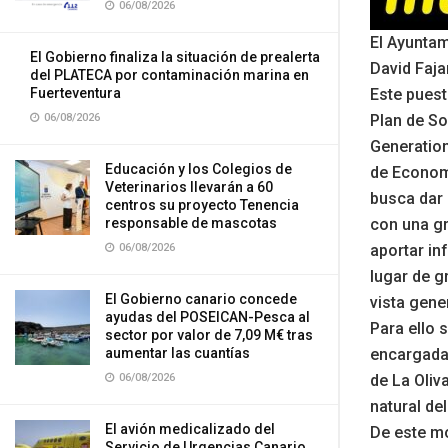
06/08/2026
El Ayuntam
El Gobierno finaliza la situación de prealerta
David Faja
del PLATECA por contaminación marina en
Este puesto
Fuerteventura
Plan de So
06/08/2026
Generation
Educación y los Colegios de
de Econom
Veterinarios llevarán a 60
busca dar 
centros su proyecto Tenencia
con una gr
responsable de mascotas
aportar in
06/08/2026
lugar de g
El Gobierno canario concede
vista gene
ayudas del POSEICAN-Pesca al
Para ello 
sector por valor de 7,09 M€ tras
encargada 
aumentar las cuantías
de La Oli
06/08/2026
natural de
El avión medicalizado del
De este mo
Servicio de Urgencias Canario