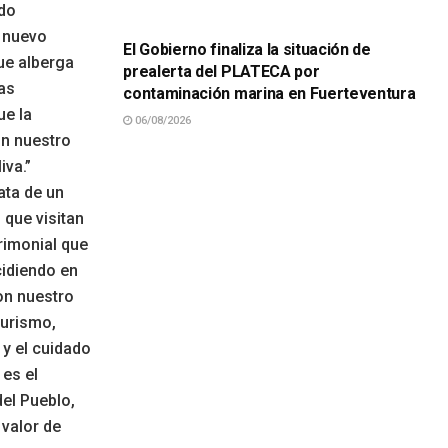
SUCESOS
ido
e nuevo
El Gobierno finaliza la situación de
ue alberga
prealerta del PLATECA por
as
contaminación marina en Fuerteventura
ue la
06/08/2026
on nuestro
iva.”
ata de un
 que visitan
trimonial que
cidiendo en
on nuestro
turismo,
 y el cuidado
 es el
del Pueblo,
 valor de