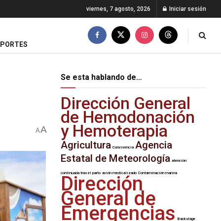
viernes, 7 agosto, 2026
Iniciar sesión
EPORTES
Se esta hablando de…
Dirección General
de Hemodonación
y Hemoterapia
A
A
Agricultura
Agencia
Convivencia
Estatal de Meteorología
atención
continuada tras el parto
avión medicalizado
Contaminación marina
Dirección
General de
Emergencias
Backstage