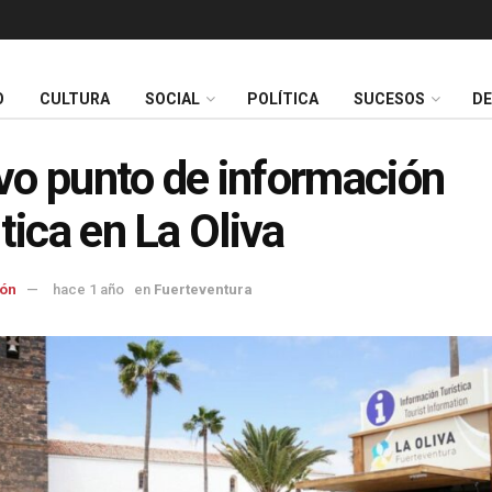
O
CULTURA
SOCIAL
POLÍTICA
SUCESOS
D
o punto de información
stica en La Oliva
ón
hace 1 año
en
Fuerteventura