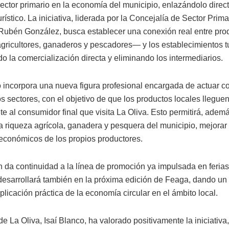
sector primario en la economía del municipio, enlazándolo dire
urístico. La iniciativa, liderada por la Concejalía de Sector Prim
ubén González, busca establecer una conexión real entre pro
gricultores, ganaderos y pescadores— y los establecimientos tu
o la comercialización directa y eliminando los intermediarios.
o incorpora una nueva figura profesional encargada de actuar 
s sectores, con el objetivo de que los productos locales llegue
e al consumidor final que visita La Oliva. Esto permitirá, adem
 la riqueza agrícola, ganadera y pesquera del municipio, mejorar
conómicos de los propios productores.
n da continuidad a la línea de promoción ya impulsada en ferias
desarrollará también en la próxima edición de Feaga, dando u
aplicación práctica de la economía circular en el ámbito local.
de La Oliva, Isaí Blanco, ha valorado positivamente la iniciativ