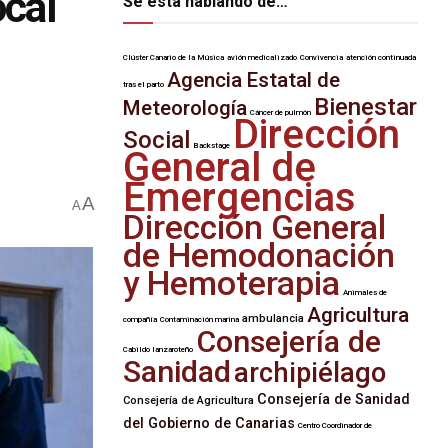
ocal
Se esta hablando de…
Clúster Canario de la Música
avión medicalizado
Convivencia
atención continuada
Agencia Estatal de
tras el parto
Bienestar
Meteorología
Cáncer de pulmón
Dirección
Social
Backstage
General de
Emergencias
A
A
Dirección General
de Hemodonación
y Hemoterapia
Animales de
Agricultura
ambulancia
compañía
Contaminación marina
Consejería de
Cabildo lanzaroteño
Sanidad
archipiélago
Consejería de Sanidad
Consejería de Agricultura
del Gobierno de Canarias
Centro Coordinador de