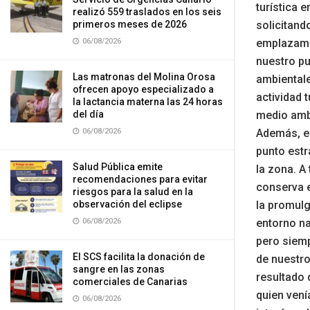
turística 
realizó 559 traslados en los seis
solicitand
primeros meses de 2026
emplazamie
06/08/2026
nuestro pu
Las matronas del Molina Orosa
ambientale
ofrecen apoyo especializado a
actividad 
la lactancia materna las 24 horas
medio ambi
del día
Además, el
06/08/2026
punto estr
Salud Pública emite
la zona. A
recomendaciones para evitar
conserva e
riesgos para la salud en la
la promulg
observación del eclipse
entorno na
06/08/2026
pero siemp
El SCS facilita la donación de
de nuestro
sangre en las zonas
resultado 
comerciales de Canarias
quien vení
06/08/2026