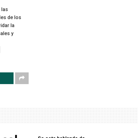
 las
des de los
idar la
ales y