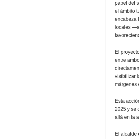
papel del 
el ámbito t
encabeza R
locales —a
favoreciend
El proyect
entre ambo
directament
visibilizar
márgenes e
Esta acció
2025 y se 
allá en la 
El alcalde 