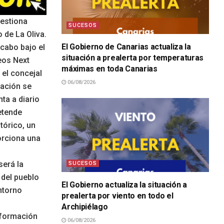
gestiona
SUCESOS
 de La Oliva.
El Gobierno de Canarias actualiza la
 cabo bajo el
situación a prealerta por temperaturas
peos Next
máximas en toda Canarias
 el concejal
06/08/2026
tación se
ta a diario
retende
tórico, un
porciona una
será la
SUCESOS
 del pueblo
El Gobierno actualiza la situación a
ntorno
prealerta por viento en todo el
Archipiélago
información
06/08/2026