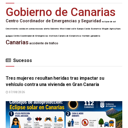
Gobierno de Canarias
Centro Coordinador de Emergencias y Seguridad
eclipse de sol
Crecimiento
caídas en zonas rocosas
alerta
Gobierno
Movilidad
calle Europa
Caída
Economía
Mogán
Agricultura
guagua
Centro Coordinador de Emergencias
Instituto Canario de Estadística
Hombre
ganadería
Canarias
accidente de tráfico
Sucesos
SUCESOS
Tres mujeres resultan heridas tras impactar su
vehículo contra una vivienda en Gran Canaria
07/08/2026