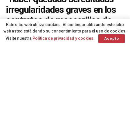
irregularidades graves en los
contratos de mascarillas de
Este sitio web utiliza cookies. Al continuar utilizando este sitio
Canarias”
web usted está dando su consentimiento para el uso de cookies.
Visite nuestra
Política de privacidad y cookies
.
Acepto
A
Por
Redacción
hace 1 año
A