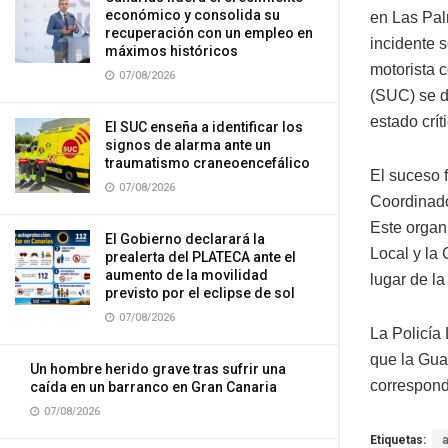
económico y consolida su
en Las Pal
recuperación con un empleo en
incidente 
máximos históricos
motorista 
07/08/2026
(SUC) se d
estado crít
El SUC enseña a identificar los
signos de alarma ante un
traumatismo craneoencefálico
El suceso f
07/08/2026
Coordinado
Este organ
El Gobierno declarará la
Local y la 
prealerta del PLATECA ante el
aumento de la movilidad
lugar de la
previsto por el eclipse de sol
07/08/2026
La Policía
que la Guar
Un hombre herido grave tras sufrir una
correspond
caída en un barranco en Gran Canaria
07/08/2026
Etiquetas: