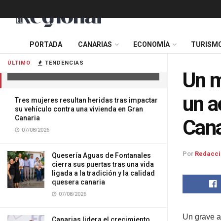
PORTADA
CANARIAS
ECONOMÍA
TURISM
Un motorista en estado crítico tras un
accidente de tráfico en Gran Canaria
ÚLTIMO
TENDENCIAS
06/07/2025
Un m
un a
Tres mujeres resultan heridas tras impactar
su vehículo contra una vivienda en Gran
Canaria
Cana
07/08/2026
Por
Redacci
Quesería Aguas de Fontanales
cierra sus puertas tras una vida
ligada a la tradición y la calidad
quesera canaria
07/08/2026
Un grave ac
Canarias lidera el crecimiento