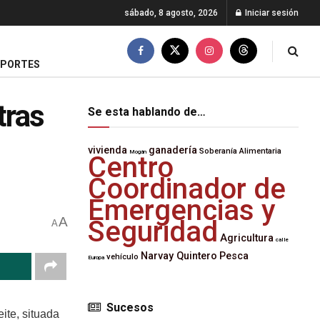
sábado, 8 agosto, 2026
Iniciar sesión
EPORTES
tras
Se esta hablando de…
vivienda
ganadería
Soberanía Alimentaria
Mogán
Centro
Coordinador de
Emergencias y
A
Seguridad
A
Agricultura
calle
Narvay Quintero
Pesca
vehículo
Europa
Sucesos
ite, situada