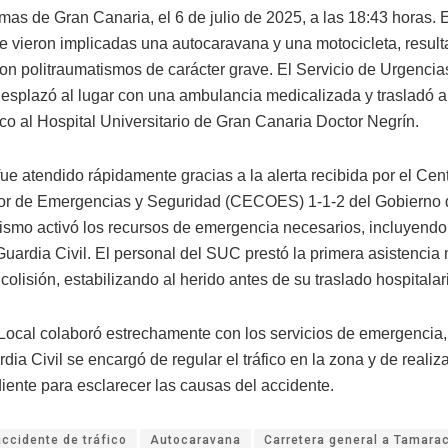
mas de Gran Canaria, el 6 de julio de 2025, a las 18:43 horas. 
se vieron implicadas una autocaravana y una motocicleta, result
con politraumatismos de carácter grave. El Servicio de Urgenci
esplazó al lugar con una ambulancia medicalizada y trasladó a
ico al Hospital Universitario de Gran Canaria Doctor Negrín.
ue atendido rápidamente gracias a la alerta recibida por el Cen
r de Emergencias y Seguridad (CECOES) 1-1-2 del Gobierno 
ismo activó los recursos de emergencia necesarios, incluyendo 
Guardia Civil. El personal del SUC prestó la primera asistencia
 colisión, estabilizando al herido antes de su traslado hospitalar
 Local colaboró estrechamente con los servicios de emergencia,
dia Civil se encargó de regular el tráfico en la zona y de realiz
iente para esclarecer las causas del accidente.
accidente de tráfico
Autocaravana
Carretera general a Tamarac