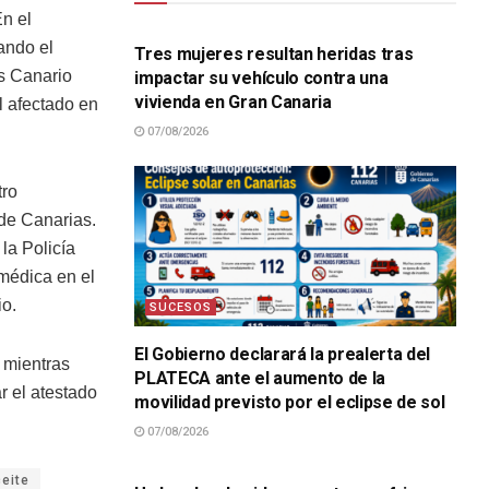
SUCESOS
En el
ando el
Tres mujeres resultan heridas tras
as Canario
impactar su vehículo contra una
vivienda en Gran Canaria
l afectado en
07/08/2026
tro
de Canarias.
la Policía
 médica en el
io.
SUCESOS
El Gobierno declarará la prealerta del
 mientras
PLATECA ante el aumento de la
ar el atestado
movilidad previsto por el eclipse de sol
07/08/2026
SUCESOS
eite