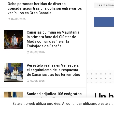
Ocho personas heridas de diversa
Las Palma
consideración tras una colisión entre varios
vehículos en Gran Canaria
07/08/2026
Canarias culmina en Mauritania
la primera fase del Clúster de
Moda con un desfile en la
Embajada de España
07/08/2026
Perestelo realiza en Venezuela
el seguimiento de la respuesta
de Canarias tras los terremotos
07/08/2026
Un h
Sanidad adjudica 106 ecógrafos
por casi tres millones de euros
para varios hospitales del SCS
Este sitio web utiliza cookies. Al continuar utilizando este 
mode
07/08/2026