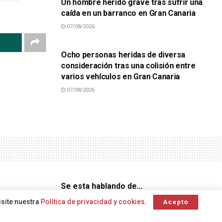
Un hombre herido grave tras sufrir una
caída en un barranco en Gran Canaria
07/08/2026
SUCESOS
Ocho personas heridas de diversa
consideración tras una colisión entre
varios vehículos en Gran Canaria
07/08/2026
Se esta hablando de…
isite nuestra
Política de privacidad y cookies
.
Acepto
de un
Agricultura
ganadería
Pesca
vivienda
calle Europa