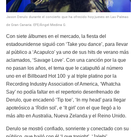
Jason Derulo durante el concierto que ha ofrecido hoy jueves en Las Palmas
de Gran Canaria. EFE/Ángel Medina G.
Con siete álbumes en el mercado, la fiesta del
estadounidense siguió con ‘Take you dance’, para llevar
al público a ‘Acapulco’ ya uno de sus hits de verano más
aclamados, ‘Savage Love’. Con una canción por la que
no pasan los años, el tema que le catapultó al número
uno en el Billboard Hot 100
y al triple platino por la
Recording Industry Association of America, ‘Whatcha
Say’ no podía faltar en el repertorio desenfrenado de
Derulo, que encadenó ‘Tip toe’, ‘In my head’ para llegar
apoteósico a ‘Ridin sol’, e ‘It girl’ con el que llegó a lo
más alto en Australia, Nueva Zelanda y el Reino Unido.
Derulo se mostró confiado, sonriente y conectado con su
público, que bailó con él ‘Love tonight’, ‘Jalebi’,