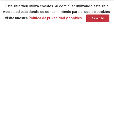
A
Por
Redacción
hace 1 año
A
Este sitio web utiliza cookies. Al continuar utilizando este sitio
web usted está dando su consentimiento para el uso de cookies.
Visite nuestra
Política de privacidad y cookies
.
Acepto
La Dirección General de Seguridad y Emergencias prevé
temperaturas que podrían alcanzar los 37 grados a partir
de las ocho de la mañana de este viernes. Las Palmas