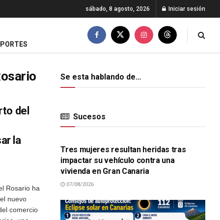
sábado, 8 agosto, 2026
Iniciar sesión
EPORTES
Rosario
Se esta hablando de…
to del
Sucesos
SUCESOS
ar la
Tres mujeres resultan heridas tras
impactar su vehículo contra una
vivienda en Gran Canaria
07/08/2026
el Rosario ha
del nuevo
del comercio