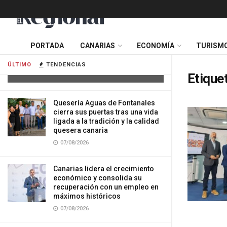
Tres mujeres resultan heridas tras
PORTADA
CANARIAS
ECONOMÍA
TURISM
impactar su vehículo contra una
vivienda en Gran Canaria
ÚLTIMO
TENDENCIAS
07/08/2026
Etique
Quesería Aguas de Fontanales
cierra sus puertas tras una vida
ligada a la tradición y la calidad
quesera canaria
07/08/2026
Canarias lidera el crecimiento
económico y consolida su
recuperación con un empleo en
máximos históricos
07/08/2026