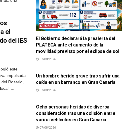
rias, una
ios
SUCESOS
a el
El Gobierno declarará la prealerta del
do del IES
PLATECA ante el aumento de la
movilidad previsto por el eclipse de sol
07/08/2026
SUCESOS
ogió este
tiva impulsada
Un hombre herido grave tras sufrir una
 del Rosario,
caída en un barranco en Gran Canaria
cal, ...
07/08/2026
SUCESOS
Ocho personas heridas de diversa
consideración tras una colisión entre
varios vehículos en Gran Canaria
07/08/2026