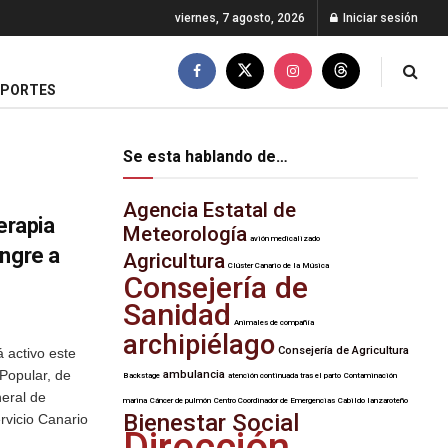
viernes, 7 agosto, 2026
Iniciar sesión
EPORTES
Se esta hablando de…
Agencia Estatal de
rapia
Meteorología
avión medicalizado
angre a
Agricultura
Clúster Canario de la Música
Consejería de
Sanidad
Animales de compañía
archipiélago
Consejería de Agricultura
 activo este
 Popular, de
ambulancia
Backstage
atención continuada tras el parto
Contaminación
eral de
marina
Cáncer de pulmón
Centro Coordinador de Emergencias
Cabildo lanzaroteño
Bienestar Social
vicio Canario
Dirección