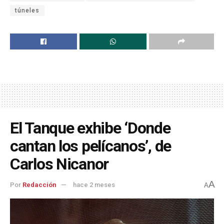
túneles
El Tanque exhibe ‘Donde
cantan los pelícanos’, de
Carlos Nicanor
A
Por
Redacción
hace 2 meses
A