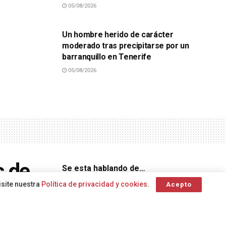
05/08/2026
SUCESOS
Un hombre herido de carácter
moderado tras precipitarse por un
barranquillo en Tenerife
05/08/2026
s de
Se esta hablando de…
isite nuestra
Política de privacidad y cookies
.
Acepto
de
alerta
Beatriz
atención oncológica
Acelerador lineal
Autoridad
Calzada
Portuaria de Las