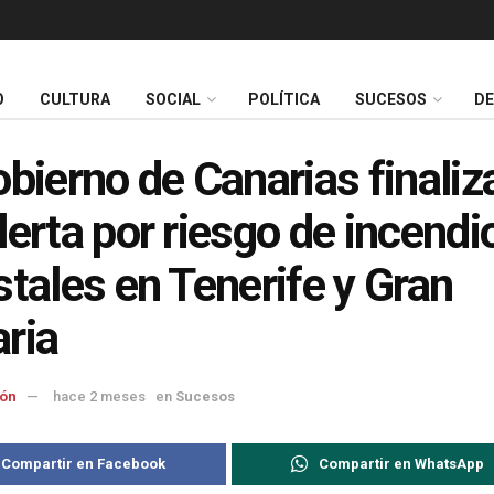
O
CULTURA
SOCIAL
POLÍTICA
SUCESOS
D
obierno de Canarias finaliza
lerta por riesgo de incendi
stales en Tenerife y Gran
ria
ón
hace 2 meses
en
Sucesos
Compartir en Facebook
Compartir en WhatsApp