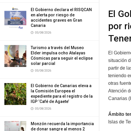
El Gobierno declara el RISQCAN
El Go
en alerta por riesgo de
accidentes graves en Gran
por r
Canaria
05/08/2026
Tener
Turismo a través del Museo
El Gobiern
Elder impulsa ocho Atalayas
Cósmicas para seguir el eclipse
situación d
solar parcial
partir de 
05/08/2026
teniendo en
otras fuent
El Gobierno de Canarias eleva a
Atención d
la Comisión Europea el
expediente para el registro de la
Canarias 
IGP ‘Café de Agaete’
05/08/2026
Ámbito ter
Islas de T
Monzón recuerda la importancia
de donar sangre al menos 2