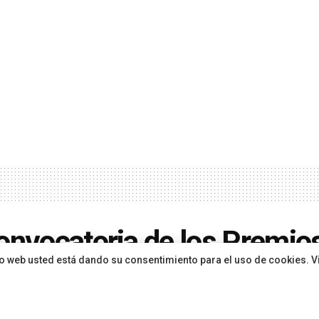
onvocatoria de los Premio
sitio web usted está dando su consentimiento para el uso de cookies. V
smo entra en la recta final 
entación de candidaturas