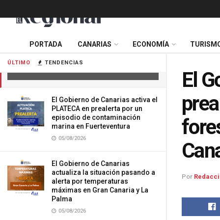
El Gobierno de Canarias finaliza la
PORTADA
CANARIAS
ECONOMÍA
TURISM
prealerta por riesgo de incendios
forestales en Tenerife y Gran Canaria
ÚLTIMO
TENDENCIAS
27/05/2026
El G
prea
El Gobierno de Canarias activa el
PLATECA en prealerta por un
episodio de contaminación
fore
marina en Fuerteventura
05/08/2026
Cana
El Gobierno de Canarias
actualiza la situación pasando a
Por
Redacci
alerta por temperaturas
máximas en Gran Canaria y La
Palma
05/08/2026