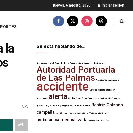
jueves, 6 agosto, 2026
Iniciar sesión
EPORTES
 la
Se esta hablando de…
os
Acelerador lineal
Cabildo de La Gomera
Ayuntamiento de Agaete
Autoridad Portuaria
de Las Palmas
Asociación Agroagaete
accidente
Café de Agaete
atención
alerta
oncológica
Contaminación marina
ciberseguridad
Accidentes
Beatriz Calzada
A
graves
Cirugía General y Digestiva
Caída accidental
A
campaña
camión hormigonera
Atención a Mujeres Víctimas
ambulancia medicalizada
Atalayas Cósmicas