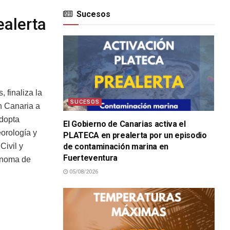
Sucesos
ealerta
 finaliza la
SUCESOS
an Canaria a
adopta
El Gobierno de Canarias activa el
eorología y
PLATECA en prealerta por un episodio
de contaminación marina en
Civil y
Fuerteventura
ónoma de
05/08/2026