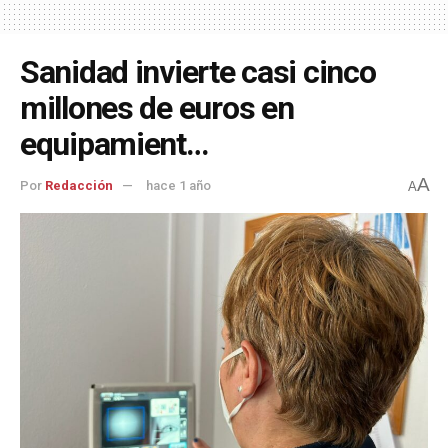
Sanidad invierte casi cinco
millones de euros en
equipamient…
A
Por
Redacción
hace 1 año
A