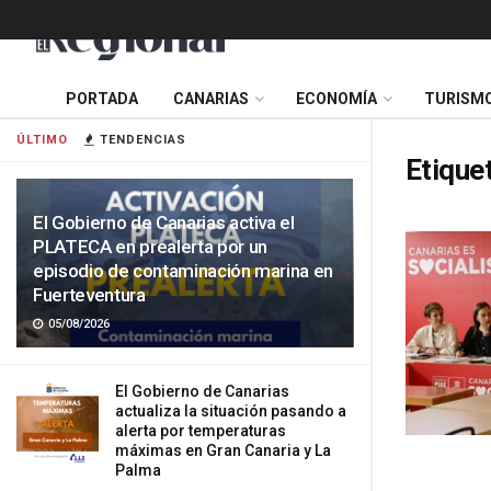
PORTADA
CANARIAS
ECONOMÍA
TURISM
ÚLTIMO
TENDENCIAS
Etique
El Gobierno de Canarias activa el
PLATECA en prealerta por un
episodio de contaminación marina en
Fuerteventura
05/08/2026
El Gobierno de Canarias
actualiza la situación pasando a
alerta por temperaturas
máximas en Gran Canaria y La
Palma