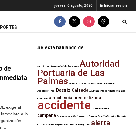
jueves, 6 agosto, 2026
Iniciar sesión
EPORTES
Se esta hablando de…
Autoridad
o de
camión hormigonera
Accidentes graves
Portuaria de Las
inmediata
Palmas
atención oncológica
Asociación Agroagaete
Beatriz Calzada
Acelerador lineal
Ayuntamiento de Agaete
Atalayas
ambulancia medicalizada
Cósmicas
accidente
OE exige al
Caída accidental
inmediata a la
campaña
Café de Agaete
Cabildo de La Gomera
Baleària Canarias
Baleària
Organización
alerta
Club
Atención a Mujeres Víctimas
ciberseguridad
í ...