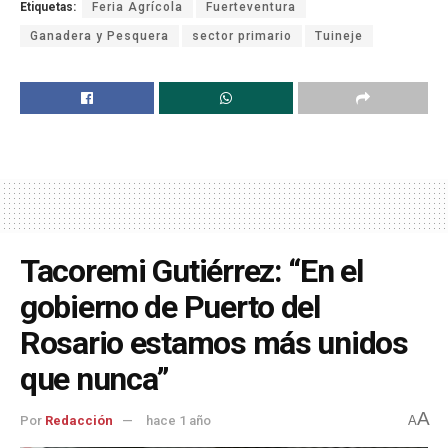
Etiquetas:
Feria Agrícola
Fuerteventura
Ganadera y Pesquera
sector primario
Tuineje
Tacoremi Gutiérrez: “En el
gobierno de Puerto del
Rosario estamos más unidos
que nunca”
A
Por
Redacción
hace 1 año
A